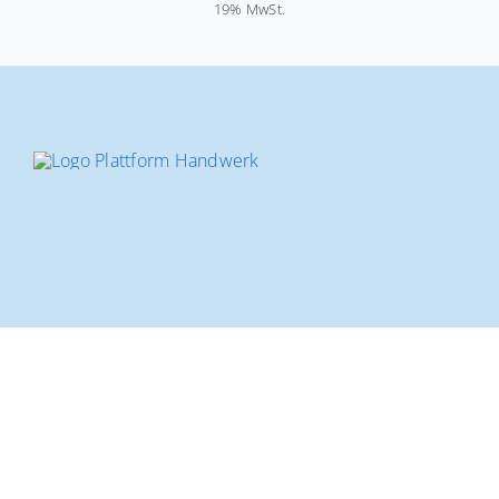
19% MwSt.
© Copyright 2026 |
Plattform-Handwerk.de
|
Impressum
|
Datenschutz
|
AGB
|
Widerruf