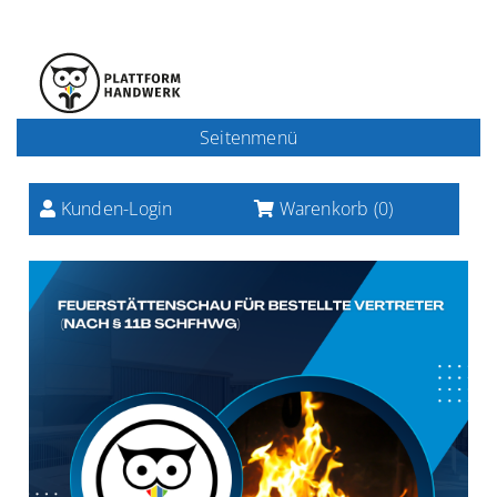
Seitenmenü
Kunden-Login
Warenkorb (
0
)